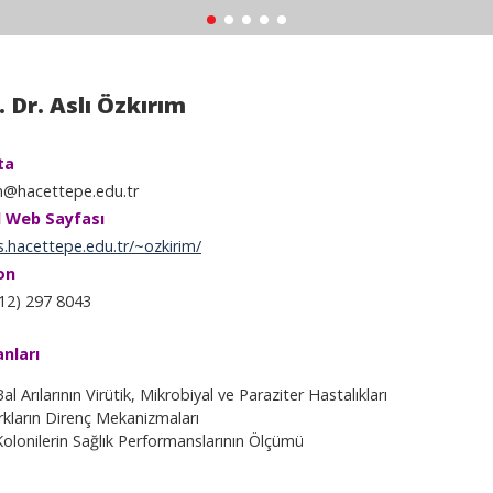
. Dr. Aslı Özkırım
ta
m@hacettepe.edu.tr
l Web Sayfası
s.hacettepe.edu.tr/~ozkirim/
on
12) 297 8043
anları
al Arılarının Virütik, Mikrobiyal ve Paraziter Hastalıkları
Irkların Direnç Mekanizmaları
Kolonilerin Sağlık Performanslarının Ölçümü