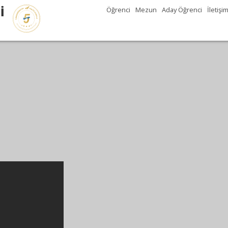
İ
Öğrenci
Mezun
Aday Öğrenci
İletişi
Gezegenimizde 11.000'
kuş türü bulunuyor.