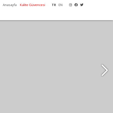
m
Anasayfa
Kalite Güvencesi
TR
EN
e yakın