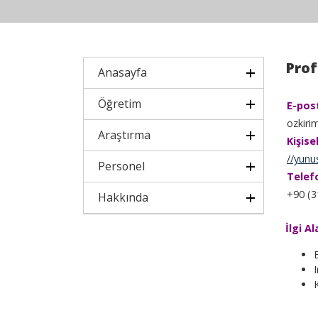
Prof
Anasayfa
Öğretim
E-pos
ozkiri
Araştırma
Kişise
//yunu
Personel
Telef
+90 (3
Hakkında
İlgi Al
B