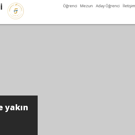
İ
Öğrenci
Mezun
Aday Öğrenci
İletişi
e yakın