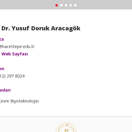
 Dr. Yusuf Doruk Aracagök
ta
hacettepe.edu.tr
l Web Sayfası
on
12) 297 8024
anları
Çevre Biyoteknolojisi