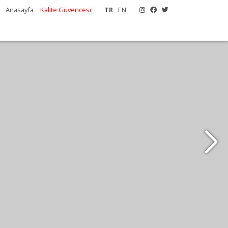
m
Anasayfa
Kalite Güvencesi
TR
EN
e yakın