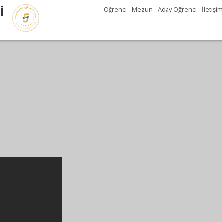
İ
Öğrenci
Mezun
Aday Öğrenci
İletişi
Gezegenimizde 11.000'
kuş türü bulunuyor.