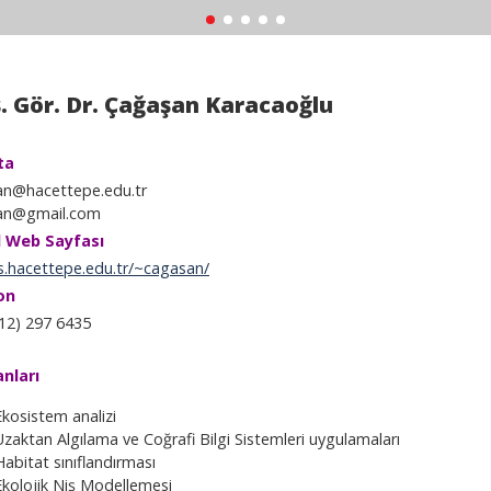
. Gör. Dr. Çağaşan Karacaoğlu
ta
an@hacettepe.edu.tr
an@gmail.com
l Web Sayfası
s.hacettepe.edu.tr/~cagasan/
on
12) 297 6435
anları
Ekosistem analizi
Uzaktan Algılama ve Coğrafi Bilgi Sistemleri uygulamaları
Habitat sınıflandırması
Ekolojik Niş Modellemesi