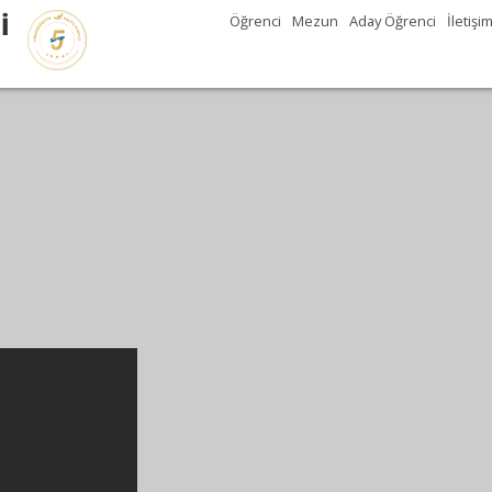
İ
Öğrenci
Mezun
Aday Öğrenci
İletişi
Gez
kuş