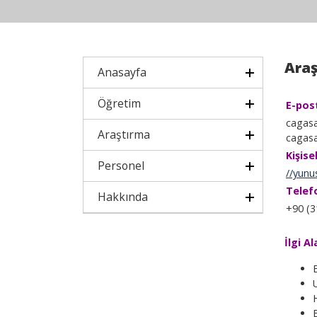
Araş
Anasayfa
Öğretim
E-pos
cagas
Araştırma
cagas
Kişise
Personel
//yunu
Telef
Hakkında
+90 (3
İlgi Al