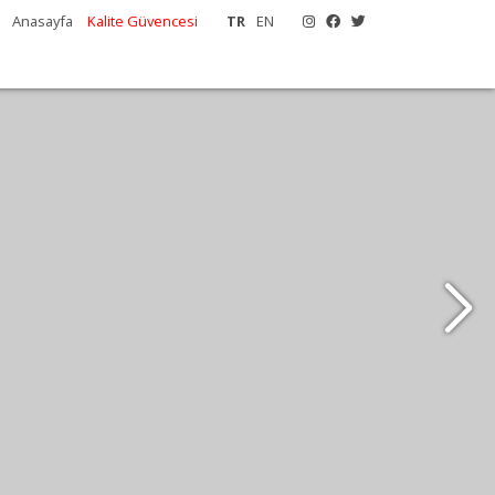
m
Anasayfa
Kalite Güvencesi
TR
EN
egenimizde 11.000'e yakın
 türü bulunuyor.